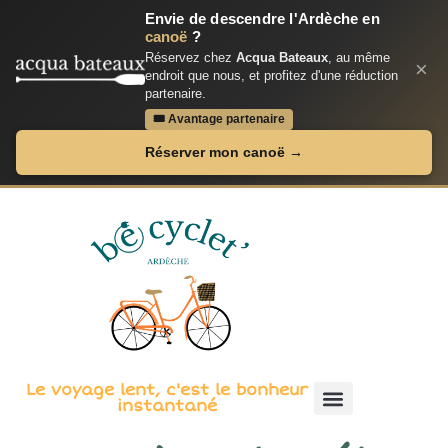
Envie de descendre l'Ardèche en
canoë
?
Réservez chez
Acqua Bateaux
, au même
×
endroit que nous, et profitez d'une réduction
partenaire.
🎟 Avantage partenaire
Réserver mon canoë →
Le voyage lent, c'est le bonheur
instantané