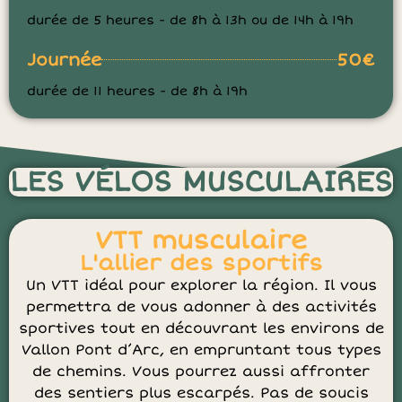
durée de 5 heures - de 8h à 13h ou de 14h à 19h
Journée
50€
durée de 11 heures - de 8h à 19h
LES VÉLOS MUSCULAIRES
VTT musculaire
L'allier des sportifs
Un VTT idéal pour explorer la région. Il vous
permettra de vous adonner à des activités
sportives tout en découvrant les environs de
Vallon Pont d’Arc, en empruntant tous types
de chemins. Vous pourrez aussi affronter
des sentiers plus escarpés. Pas de soucis