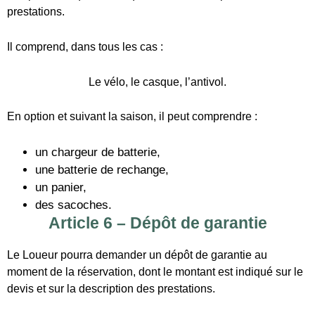
une batterie de rechange,
un panier,
des sacoches.
Article 6 – Dépôt de garantie
Le Loueur pourra demander un dépôt de garantie au
moment de la réservation, dont le montant est indiqué sur le
devis et sur la description des prestations.
Ce dépôt de garantie pourra être conservé en partie ou en
totalité en cas de dégradation sur le Matériel lorsque celui-ci
était sous la responsabilité du Client (sans préjudice de la
possibilité de demander une indemnisation complémentaire,
correspondant au montant total de la dégradation
effectivement subie).
Article 7 – Utilisation du Matériel mis
en location