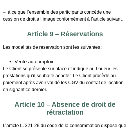
prestations qu’il souhaite acheter. Le Client procède au
paiement après avoir validé les CGV du contrat de location
en signant ce dernier.
Article 10 – Absence de droit de
rétractation
L’article L. 221-28 du code de la consommation dispose que
le droit de rétractation ne peut être exercé pour les contrats
de prestations de services d’hébergement, autres que
d’hébergement résidentiel, de services de transport de
biens, de locations de voiture, de restauration ou d’activités
de loisirs qui doivent être fournis à une date ou à une
période déterminée. L’article L. 221-2 du code de la
consommation exclut également cette faculté pour les
transports de personnes et les forfaits touristiques.
Le Loueur se prévaut de cette absence de droit de