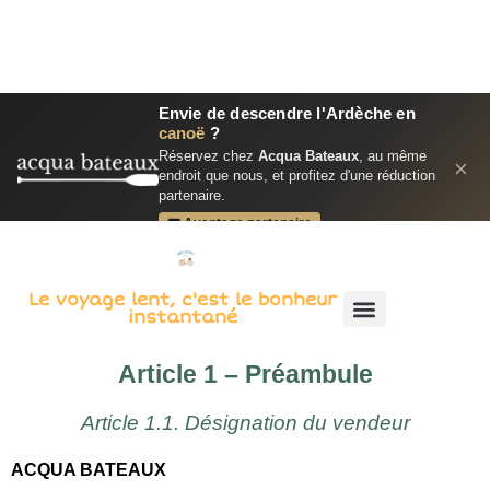
Envie de descendre l'Ardèche en
canoë
?
Réservez chez
Acqua Bateaux
, au même
×
Le voyage lent, c'est le bonheur
endroit que nous, et profitez d'une réduction
instantané
partenaire.
Article 1 – Préambule
🎟 Avantage partenaire
Article 1.1. Désignation du vendeur
Réserver mon canoë →
ACQUA BATEAUX
Siège social
: 1108, route des Gorges, 07150 Vallon Pont
d’Arc
Téléphone
: 04.75.37.10.67
Email
: acquabateaux@outlook.fr
Siret
: 39167629300015