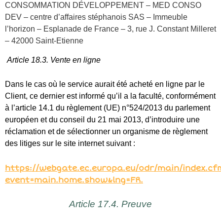
européen et du conseil du 21 mai 2013, d’introduire une
réclamation et de sélectionner un organisme de règlement
des litiges sur le site internet suivant :
https://webgate.ec.europa.eu/odr/main/index.cf
event=main.home.show&lng=FR.
Article 17.4. Preuve
Il est expressément convenu que les données contenues
dans les systèmes d’information du Loueur ont force
probante quant aux commandes, demandes, et tout autre
élément relatif à l’utilisation du Site. Elles pourront être
valablement produites, notamment en justice, comme moyen
de preuve au même titre que tout document écrit.
Be cyclet'