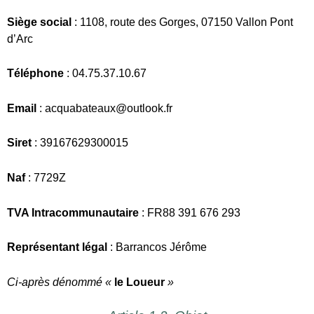
Naf
: 7729Z
TVA Intracommunautaire
: FR88 391 676 293
Représentant légal
: Barrancos Jérôme
Ci-après dénommé «
le Loueur
»
Article 1.2. Objet
Les présentes conditions générales ont pour objet de définir
les droits et obligations des parties dans le cadre de la
location de vélos par le Loueur à destination de toute
personne ayant la capacité juridique de contracter (
ci-après
dénommé « le(s) Client(s)
»), qu’elle soit un consommateur
ou un professionnel au sens du Code de la consommation.
Article 1.3. Définitions