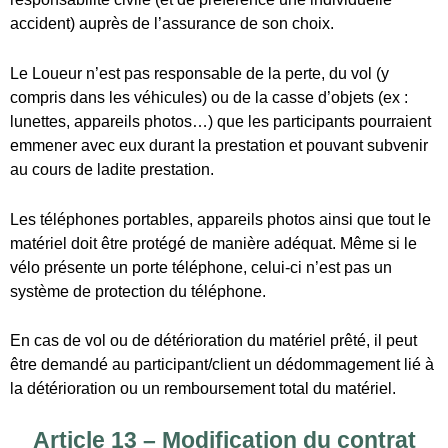
matériel doit être protégé de manière adéquat. Même si le
vélo présente un porte téléphone, celui-ci n’est pas un
système de protection du téléphone.
En cas de vol ou de détérioration du matériel prêté, il peut
être demandé au participant/client un dédommagement lié à
la détérioration ou un remboursement total du matériel.
Article 13 – Modification du contrat
Toute prestation abrégée ou non consommée du fait du
Client, ou commencée en retard du fait du Client ne donnera
droit à aucun remboursement.
Le Loueur s’engage vis-à-vis du Client uniquement sur les
prestations vendues.
Toute modification doit être acceptée par écrit et
expressément par le Loueur. La modification peut faire