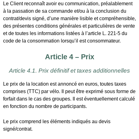
Le prix de la location est annoncé en euros, toutes taxes
comprises (TTC) par vélo. Il peut être exprimé sous forme de
forfait dans le cas des groupes. Il est éventuellement calculé
en fonction du nombre de participants.
Le prix comprend les éléments indiqués au devis
signé/contrat.
Article 4.2. Modalités de paiement
Le Client garantit au Loueur qu’il dispose des autorisations
éventuellement nécessaires pour utiliser le mode de
paiement choisi par lui, lors de la validation du
contrat/signature du devis. Le Loueur se réserve le droit de
suspendre toute gestion de réservation et toute exécution
des prestations en cas de refus d’autorisation de paiement
par carte bancaire de la part des organismes officiellement
accrédités ou en cas de non-paiement de toute somme due