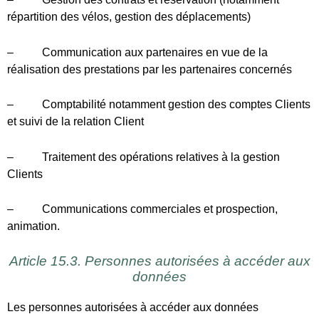
Clients
– Communications commerciales et prospection,
animation.
Article 15.3. Personnes autorisées à accéder aux
données
Les personnes autorisées à accéder aux données
collectées au sein du Loueur sont les suivantes : les salariés
du Loueur et ses partenaires intervenant sur les prestations
sollicitées par le Client, et le cas échéant, les prestataires
sous-traitants du Loueur participant à la réalisation et/ou
l’administration des prestations et étant amené à intervenir à
ce titre sur les traitements, étant alors précisé qu’en pareille
hypothèse, qu’il s’agisse de partenaires ou de sous-traitant,
cela est effectué dans le respect de la réglementation en
vigueur.