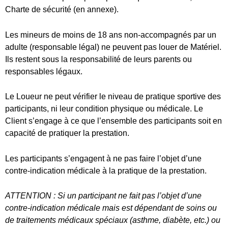
Client s’engage à ce que l’ensemble des participants soit en
capacité de pratiquer la prestation.
Les participants s’engagent à ne pas faire l’objet d’une
contre-indication médicale à la pratique de la prestation.
ATTENTION : Si un participant ne fait pas l’objet d’une
contre-indication médicale mais est dépendant de soins ou
de traitements médicaux spéciaux (asthme, diabète, etc.) ou
encore que son état de santé nécessite une attention
particulière (articulation fragile, problème de dos, port de
lunettes obligatoire, etc.), il doit impérativement prévoir les
médicaments d’urgence adaptés, selon préconisations
médicales et consulter son médecin pour avis.
Le Client ayant effectué la réservation sera seul
responsable, et s’engage à ce que les participants
constituant l’équipage aient les prérequis physiques et
psychiques nécessaires à la pratique de l’activité du vélo.