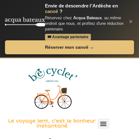
Envie de descendre l'Ardèche en
canoë
?
Réservez chez
Acqua Bateaux
, au même
×
endroit que nous, et profitez d'une réduction
partenaire.
🎟 Avantage partenaire
Réserver mon canoë →
Le voyage lent, c'est le bonheur
instantané